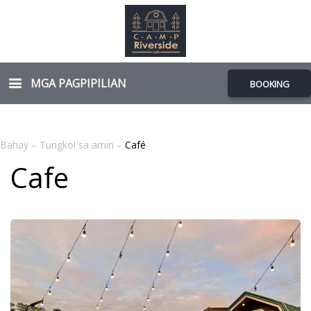
MGA PAGPIPILIAN
BOOKING
Bahay
–
Tungkol sa amin
–
Café
Cafe