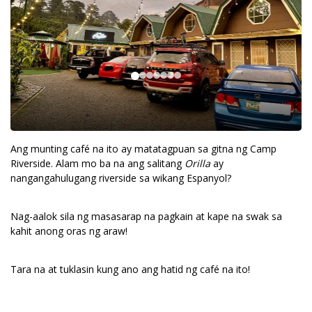
Ang munting café na ito ay matatagpuan sa gitna ng Camp
Riverside. Alam mo ba na ang salitang
Orilla
ay
nangangahulugang riverside sa wikang Espanyol?
Nag-aalok sila ng masasarap na pagkain at kape na swak sa
kahit anong oras ng araw!
Tara na at tuklasin kung ano ang hatid ng café na ito!